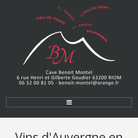
Accueil
Vins
d'Auvergne
en