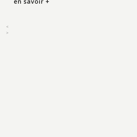
en savoir +
<
>