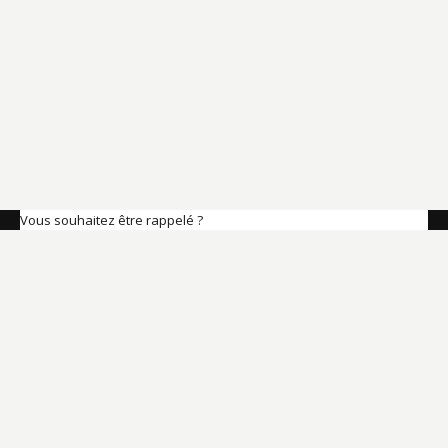
Vous souhaitez être rappelé ?
Votre numéro de téléphone
Rappel immédiat