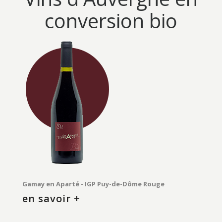
Benoît Montel
conversion
bio
Les vins
Où me trouver ?
Actus
Contact
Gamay en Aparté - IGP Puy-de-Dôme Rouge
en savoir +